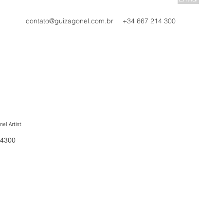
contato@guizagonel.com.br
| +34 667 214 300
el Artist
4300